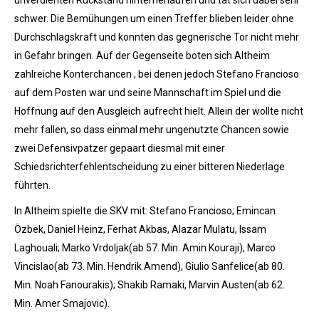
unverdienten Rückstand hinterherlaufen und tat sich dabei sehr
schwer. Die Bemühungen um einen Treffer blieben leider ohne
Durchschlagskraft und konnten das gegnerische Tor nicht mehr
in Gefahr bringen. Auf der Gegenseite boten sich Altheim
zahlreiche Konterchancen , bei denen jedoch Stefano Francioso
auf dem Posten war und seine Mannschaft im Spiel und die
Hoffnung auf den Ausgleich aufrecht hielt. Allein der wollte nicht
mehr fallen, so dass einmal mehr ungenutzte Chancen sowie
zwei Defensivpatzer gepaart diesmal mit einer
Schiedsrichterfehlentscheidung zu einer bitteren Niederlage
führten.
In Altheim spielte die SKV mit: Stefano Francioso; Emincan
Özbek, Daniel Heinz, Ferhat Akbas, Alazar Mulatu, Issam
Laghouali; Marko Vrdoljak(ab 57. Min. Amin Kouraji), Marco
Vincislao(ab 73. Min. Hendrik Amend), Giulio Sanfelice(ab 80.
Min. Noah Fanourakis); Shakib Ramaki, Marvin Austen(ab 62.
Min. Amer Smajovic).