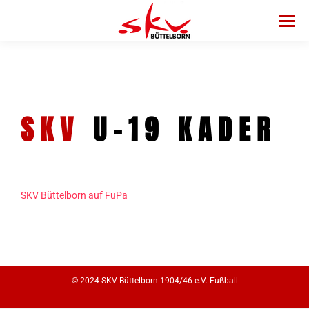
SKV
U-19 KADER
SKV Büttelborn auf FuPa
© 2024 SKV Büttelborn 1904/46 e.V. Fußball