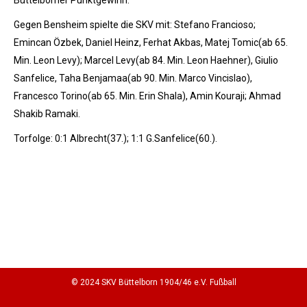
Büttelborner Punktgewinn.
Gegen Bensheim spielte die SKV mit: Stefano Francioso;
Emincan Özbek, Daniel Heinz, Ferhat Akbas, Matej Tomic(ab 65.
Min. Leon Levy); Marcel Levy(ab 84. Min. Leon Haehner), Giulio
Sanfelice, Taha Benjamaa(ab 90. Min. Marco Vincislao),
Francesco Torino(ab 65. Min. Erin Shala), Amin Kouraji; Ahmad
Shakib Ramaki.
Torfolge: 0:1 Albrecht(37.); 1:1 G.Sanfelice(60.).
© 2024 SKV Büttelborn 1904/46 e.V. Fußball