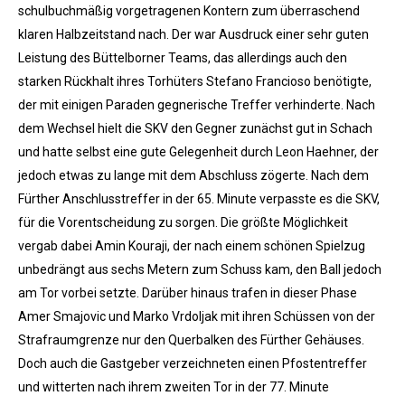
schulbuchmäßig vorgetragenen Kontern zum überraschend
klaren Halbzeitstand nach. Der war Ausdruck einer sehr guten
Leistung des Büttelborner Teams, das allerdings auch den
starken Rückhalt ihres Torhüters Stefano Francioso benötigte,
der mit einigen Paraden gegnerische Treffer verhinderte. Nach
dem Wechsel hielt die SKV den Gegner zunächst gut in Schach
und hatte selbst eine gute Gelegenheit durch Leon Haehner, der
jedoch etwas zu lange mit dem Abschluss zögerte. Nach dem
Fürther Anschlusstreffer in der 65. Minute verpasste es die SKV,
für die Vorentscheidung zu sorgen. Die größte Möglichkeit
vergab dabei Amin Kouraji, der nach einem schönen Spielzug
unbedrängt aus sechs Metern zum Schuss kam, den Ball jedoch
am Tor vorbei setzte. Darüber hinaus trafen in dieser Phase
Amer Smajovic und Marko Vrdoljak mit ihren Schüssen von der
Strafraumgrenze nur den Querbalken des Fürther Gehäuses.
Doch auch die Gastgeber verzeichneten einen Pfostentreffer
und witterten nach ihrem zweiten Tor in der 77. Minute