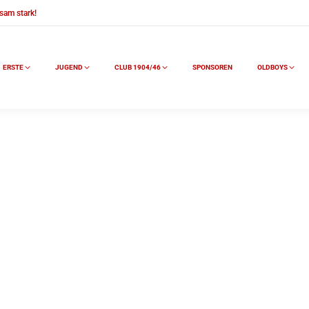
sam stark!
ERSTE
JUGEND
CLUB 1904/46
SPONSOREN
OLDBOYS