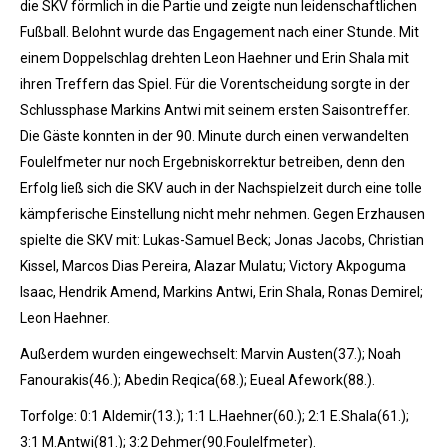
die SKV förmlich in die Partie und zeigte nun leidenschaftlichen
Fußball. Belohnt wurde das Engagement nach einer Stunde. Mit
einem Doppelschlag drehten Leon Haehner und Erin Shala mit
ihren Treffern das Spiel. Für die Vorentscheidung sorgte in der
Schlussphase Markins Antwi mit seinem ersten Saisontreffer.
Die Gäste konnten in der 90. Minute durch einen verwandelten
Foulelfmeter nur noch Ergebniskorrektur betreiben, denn den
Erfolg ließ sich die SKV auch in der Nachspielzeit durch eine tolle
kämpferische Einstellung nicht mehr nehmen. Gegen Erzhausen
spielte die SKV mit: Lukas-Samuel Beck; Jonas Jacobs, Christian
Kissel, Marcos Dias Pereira, Alazar Mulatu; Victory Akpoguma
Isaac, Hendrik Amend, Markins Antwi, Erin Shala, Ronas Demirel;
Leon Haehner.
Außerdem wurden eingewechselt: Marvin Austen(37.); Noah
Fanourakis(46.); Abedin Reqica(68.); Eueal Afework(88.).
Torfolge: 0:1 Aldemir(13.); 1:1 L.Haehner(60.); 2:1 E.Shala(61.);
3:1 M.Antwi(81.); 3:2 Dehmer(90.Foulelfmeter).