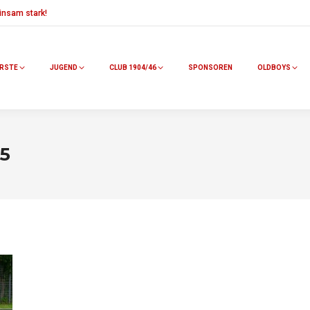
nsam stark!
RSTE
JUGEND
CLUB 1904/46
SPONSOREN
OLDBOYS
25