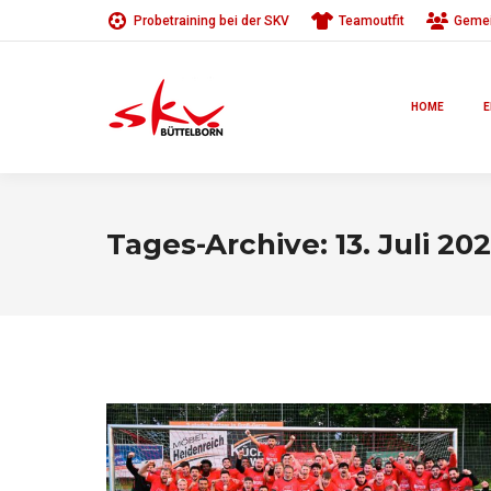
Probetraining bei der SKV
Teamoutfit
Gemei
HOME
E
Tages-Archive:
13. Juli 20