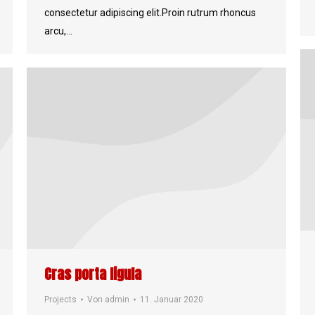
consectetur adipiscing elit.Proin rutrum rhoncus
arcu,…
Cras porta ligula
Projects
Von
admin
11. Januar 2020