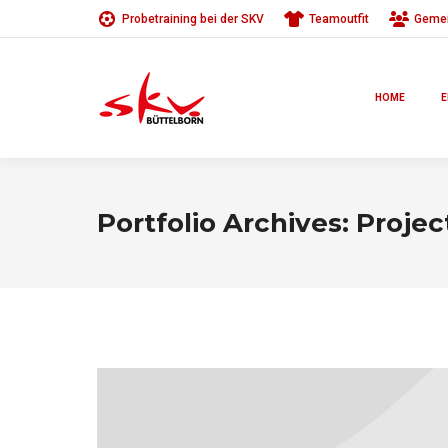
Probetraining bei der SKV
Teamoutfit
Gemei
HOME
E
Portfolio Archives:
Projec