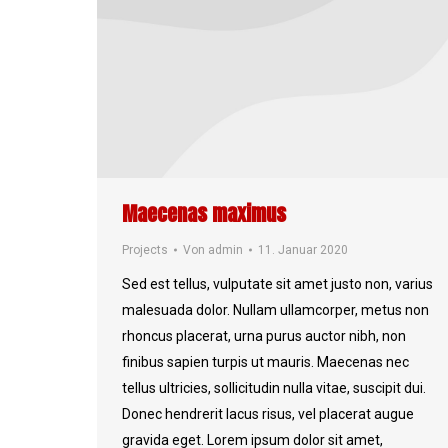
Maecenas maximus
Projects
Von
admin
11. Januar 2020
Sed est tellus, vulputate sit amet justo non, varius
malesuada dolor. Nullam ullamcorper, metus non
rhoncus placerat, urna purus auctor nibh, non
finibus sapien turpis ut mauris. Maecenas nec
tellus ultricies, sollicitudin nulla vitae, suscipit dui.
Donec hendrerit lacus risus, vel placerat augue
gravida eget. Lorem ipsum dolor sit amet,