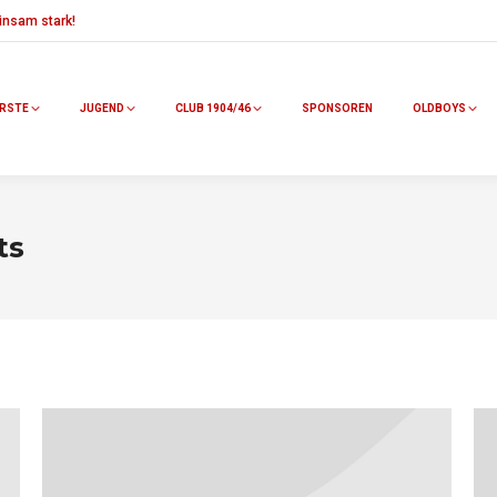
nsam stark!
RSTE
JUGEND
CLUB 1904/46
SPONSOREN
OLDBOYS
ts