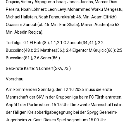
Grujicic; Victory Akpoguma Isaac, Jonas Jacobs, Marcos Dias
Pereira, Noah Löhnert; Leon Levy, Mohammed Worku Mengestu,
Michael Hallstein, Noah Fanourakis(ab 46. Min. Adam Elfrikh),
Ouassim Zariouh(ab 46. Min. Erin Shala); Marvin Austen(ab 63.
Min. Abedin Reqica).
Torfolge: 0:1 El Hatri(8.); 1:1,2:1 O.Zariouh(34.,41.); 2:2
Buccolino(48.); 2:3 Matthes(56.); 2:4 Eigentor M.Grujicic(66.); 2:5
Buccolino(81.); 2:6 Sener(86.).
Gelb-rote Karte: N.Löhnert(SKV, 73.).
Vorschau
Am kommenden Sonntag, den 12.10.2025 muss die erste
Mannschaft der SKV in der Gruppenliga beim FC Fürth antreten.
Anpfiff der Partie ist um 15.15 Uhr. Die zweite Mannschaft ist in
der fälligen Kreisoberligabegegnung bei der Spvgg Seeheim-
Jugenheim zu Gast. Dieses Spiel beginnt um 15.00 Uhr.